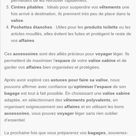
permettent de les retrouver rapidement.
Cintres pliables
: Idéals pour suspendre vos
vêtements
une
fois arrivé à destination, ils prennent très peu de place dans la
valise
.
Pochettes étanches
: Utiles pour les
produits toilette
ou les
articles mouillés, elles évitent les fuites et protègent le reste de
vos
affaires
.
Ces
accessoires
sont des alliés précieux pour
voyager
léger. Ils
permettent de maximiser l’
espace
de votre
valise cabine
et de
garder vos
affaires
bien organisées et protégées.
Après avoir exploré ces
astuces pour faire sa valise
, nous
pouvons affirmer avec confiance qu’
optimiser l’espace
de son
bagage
est tout à fait possible. En choisissant une
valise cabine
adaptée, en sélectionnant des
vêtements polyvalents
, en
organisant soigneusement ses
affaires
et en utilisant les bons
accessoires
, vous pouvez
voyager
léger sans rien oublier
d’essentiel.
La prochaine fois que vous préparerez vos
bagages
, souvenez-