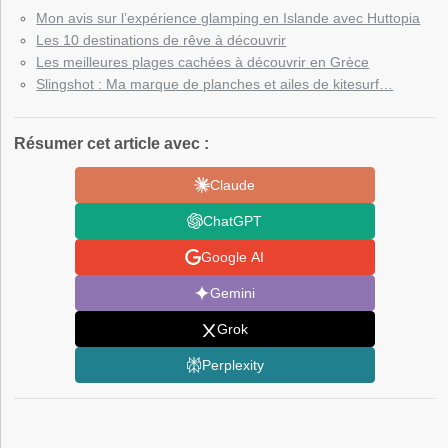
Mon avis sur l’expérience glamping en Islande avec Huttopia
Les 10 destinations de rêve à découvrir
Les meilleures plages cachées à découvrir en Grèce
Slingshot : Ma marque de planches et ailes de kitesurf…
Résumer cet article avec :
Claude
ChatGPT
Google AI
Gemini
Grok
Perplexity