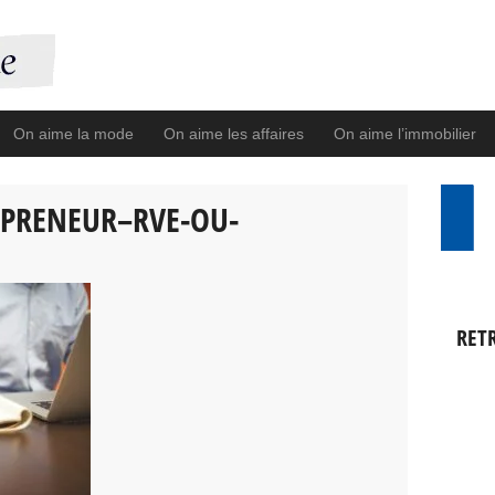
On aime la mode
On aime les affaires
On aime l’immobilier
EPRENEUR–RVE-OU-
RET