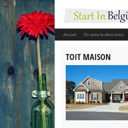
Accueil
On aime la déco-brico
TOIT MAISON