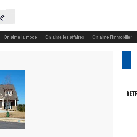
On aime la mode
On aime les affaires
On aime l’immobilier
RET