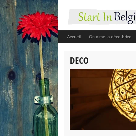
Accueil
On aime la déco-brico
DECO