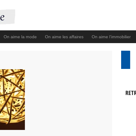
On aime la mode
On aime les affaires
On aime l’immobilier
RET